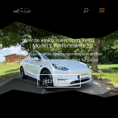
Werde elektrisiert vom Tesla
Model Y Performance
Leistungsdaten eines Sportwagen verpackt in einer
eher unauffälligen SUV-Form – jetzt für Sie zur
Miete.
Jetzt buchen